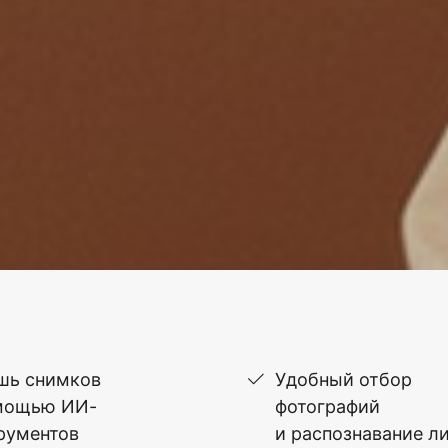
шь снимков
Удобный отбор
мощью ИИ-
фотографий
рументов
и распознавание л