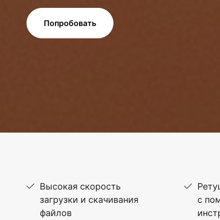
Попробовать
Высокая скорость
Рету
загрузки и скачивания
с по
файлов
инст