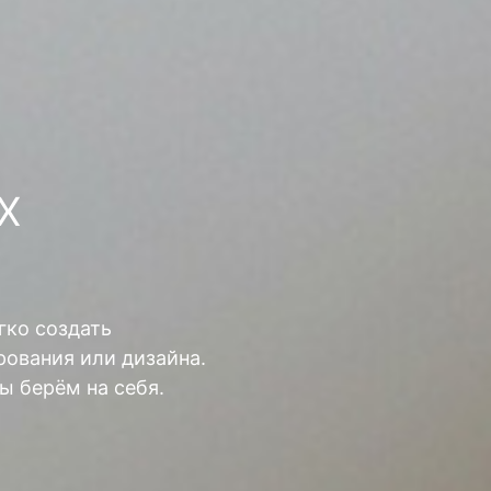
Х
гко создать
ования или дизайна.
ы берём на себя.