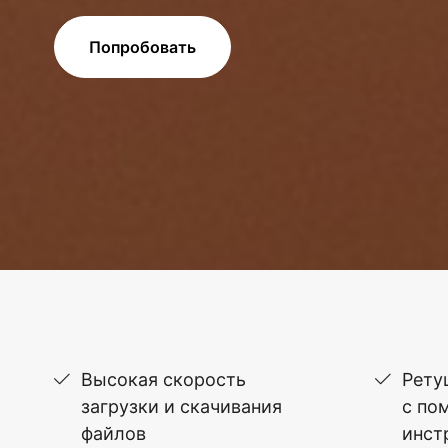
Попробовать
Высокая скорость
Рету
загрузки и скачивания
с по
файлов
инст