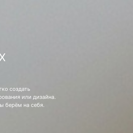
Х
гко создать
ования или дизайна.
ы берём на себя.