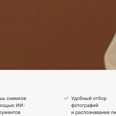
шь снимков
Удобный отбор
мощью ИИ-
фотографий
рументов
и распознавание л