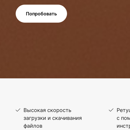
Попробовать
Высокая скорость
Рету
загрузки и скачивания
с по
файлов
инст