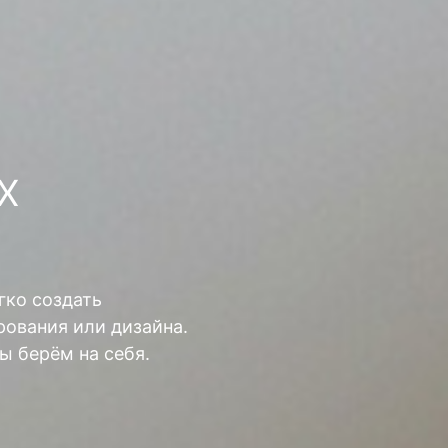
Х
гко создать
ования или дизайна.
ы берём на себя.