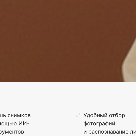
шь снимков
Удобный отбор
мощью ИИ-
фотографий
рументов
и распознавание л