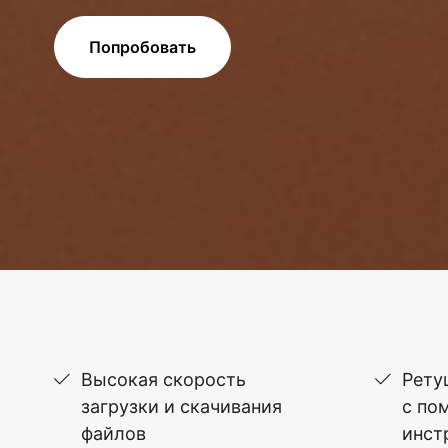
Попробовать
Высокая скорость
Рету
загрузки и скачивания
с по
файлов
инст