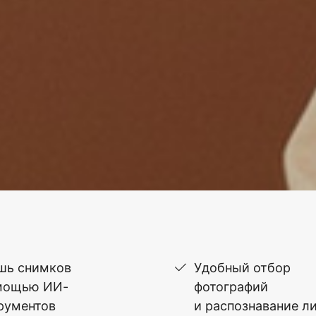
шь снимков
Удобный отбор
мощью ИИ-
фотографий
рументов
и распознавание л