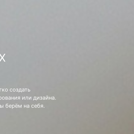
Х
гко создать
ования или дизайна.
ы берём на себя.