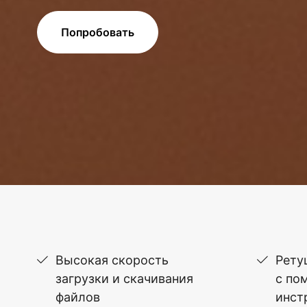
Попробовать
Высокая скорость
Рету
загрузки и скачивания
с по
файлов
инст