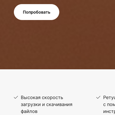
Попробовать
Высокая скорость
Рету
загрузки и скачивания
с по
файлов
инст