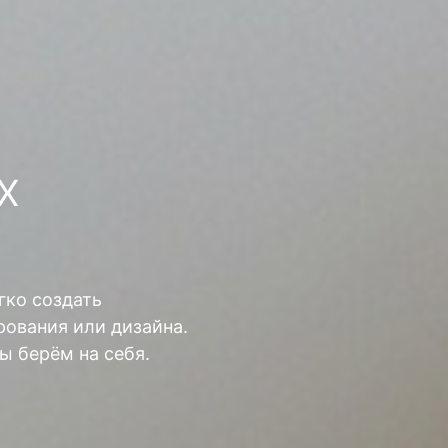
Х
гко создать
ования или дизайна.
ы берём на себя.