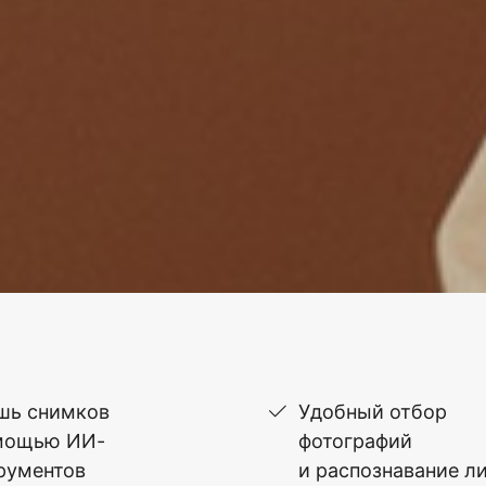
шь снимков
Удобный отбор
мощью ИИ-
фотографий
рументов
и распознавание л