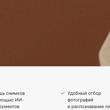
шь снимков
Удобный отбор
мощью ИИ-
фотографий
рументов
и распознавание л