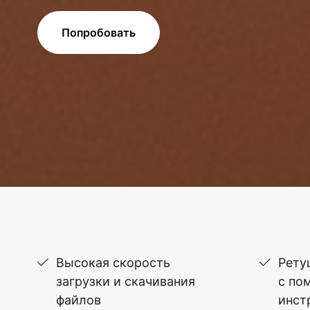
Попробовать
Высокая скорость
Рету
загрузки и скачивания
с по
файлов
инст