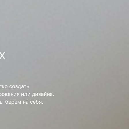
Х
гко создать
ования или дизайна.
ы берём на себя.