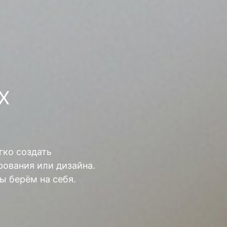
Х
гко создать
ования или дизайна.
ы берём на себя.