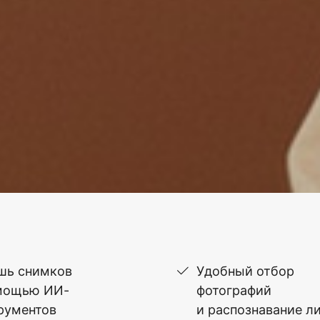
шь снимков
Удобный отбор
мощью ИИ-
фотографий
рументов
и распознавание л