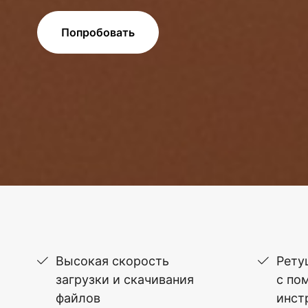
Попробовать
Высокая скорость
Рету
загрузки и скачивания
с по
файлов
инст