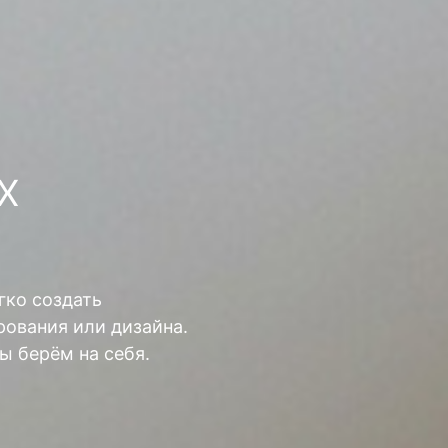
Х
гко создать
ования или дизайна.
ы берём на себя.