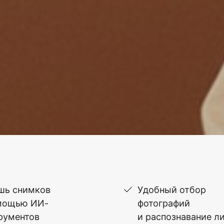
шь снимков
Удобный отбор
мощью ИИ-
фотографий
рументов
и распознавание л