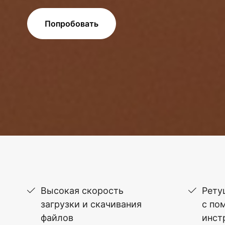
Попробовать
Высокая скорость
Рету
загрузки и скачивания
с по
файлов
инст