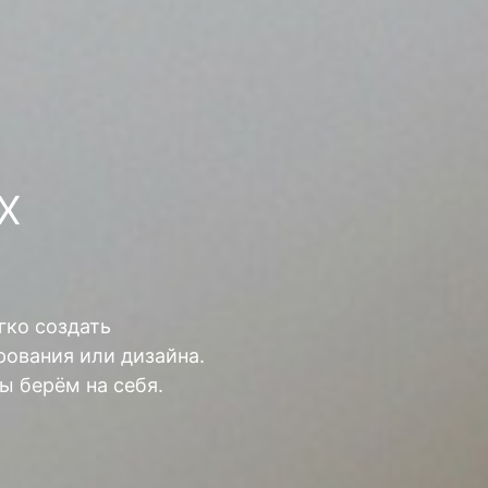
Х
гко создать
ования или дизайна.
ы берём на себя.