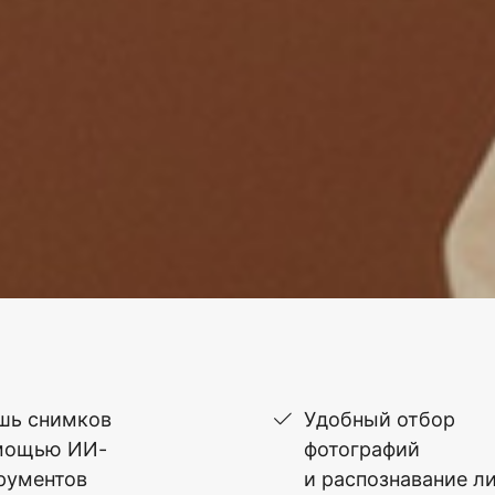
шь снимков
Удобный отбор
мощью ИИ-
фотографий
рументов
и распознавание л