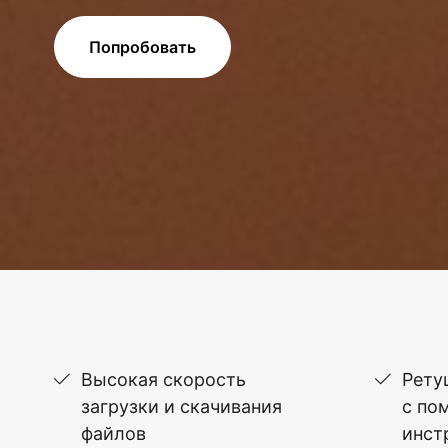
Попробовать
Высокая скорость
Рету
загрузки и скачивания
с по
файлов
инст