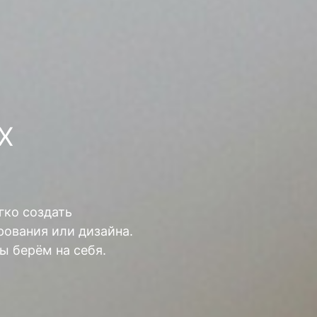
Х
гко создать
ования или дизайна.
ы берём на себя.