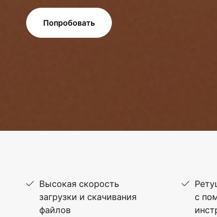
Попробовать
Высокая скорость
Рету
загрузки и скачивания
с по
файлов
инст