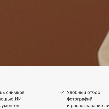
шь снимков
Удобный отбор
мощью ИИ-
фотографий
рументов
и распознавание л