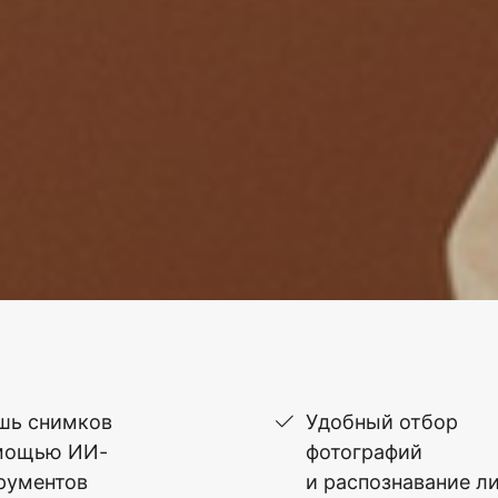
шь снимков
Удобный отбор
мощью ИИ-
фотографий
рументов
и распознавание л