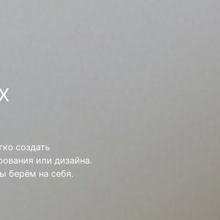
Х
гко создать
ования или дизайна.
ы берём на себя.