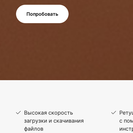
Попробовать
Высокая скорость
Рету
загрузки и скачивания
с по
файлов
инст