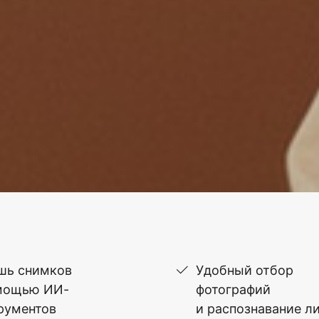
шь снимков
Удобный отбор
мощью ИИ-
фотографий
рументов
и распознавание л