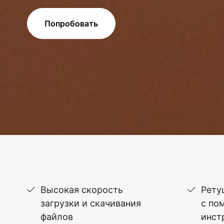
Попробовать
Высокая скорость
Рету
загрузки и скачивания
с по
файлов
инст