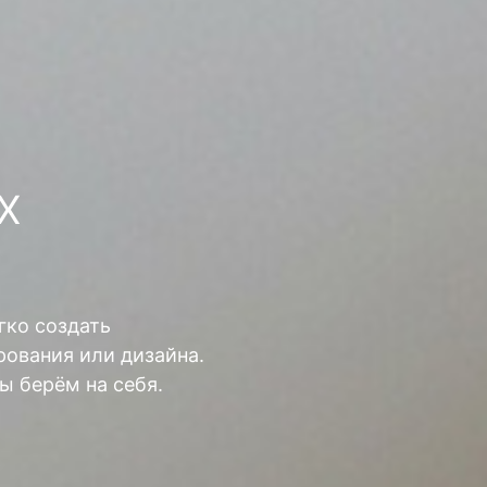
Х
гко создать
ования или дизайна.
ы берём на себя.