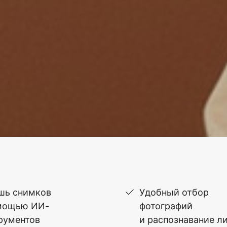
шь снимков
Удобный отбор
мощью ИИ-
фотографий
рументов
и распознавание л