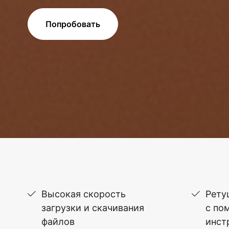
Попробовать
Высокая скорость
Рету
загрузки и скачивания
с по
файлов
инст