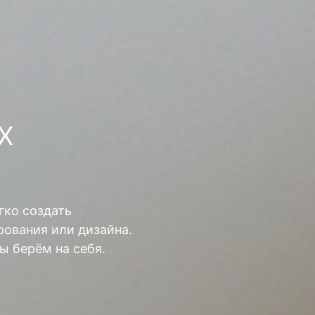
Х
гко создать
ования или дизайна.
ы берём на себя.