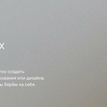
Х
гко создать
ования или дизайна.
ы берём на себя.