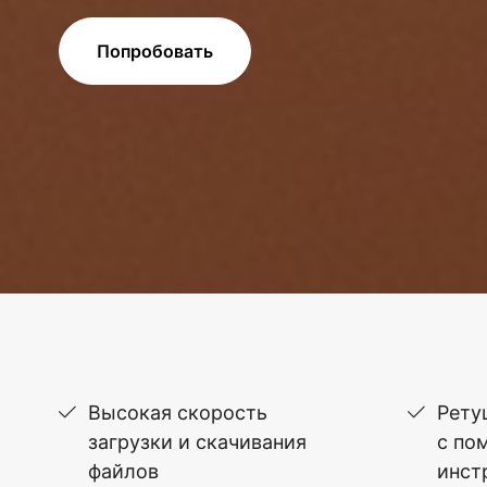
Попробовать
Высокая скорость
Рету
загрузки и скачивания
с по
файлов
инст