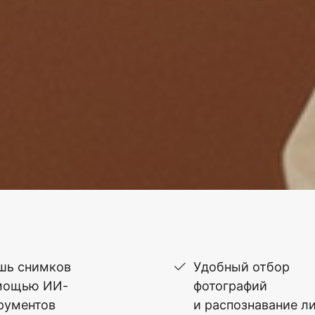
шь снимков
Удобный отбор
мощью ИИ-
фотографий
рументов
и распознавание л