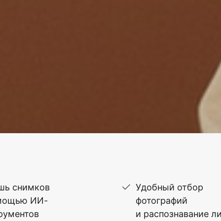
шь снимков
Удобный отбор
мощью ИИ-
фотографий
рументов
и распознавание л