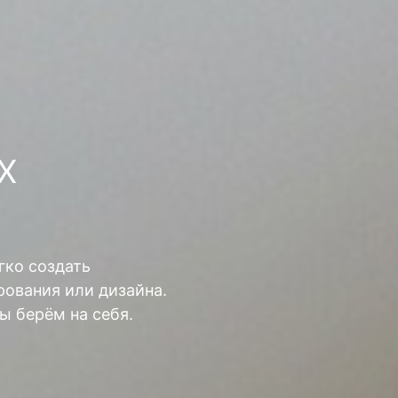
Х
гко создать
ования или дизайна.
ы берём на себя.