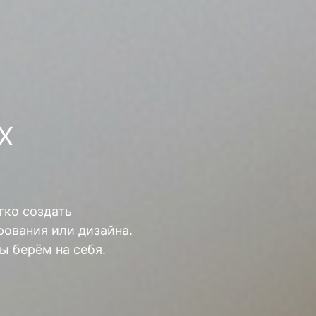
Х
гко создать
ования или дизайна.
ы берём на себя.