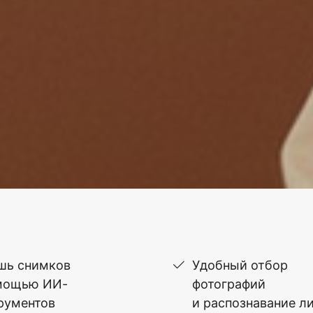
шь снимков
Удобный отбор
мощью ИИ-
фотографий
рументов
и распознавание л