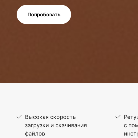
Попробовать
Высокая скорость
Рету
загрузки и скачивания
с по
файлов
инст