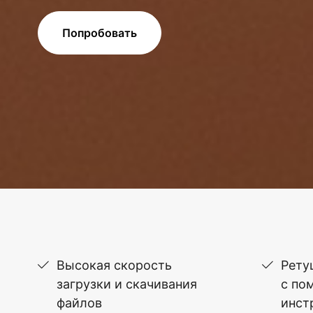
Попробовать
Высокая скорость
Рету
загрузки и скачивания
с по
файлов
инст