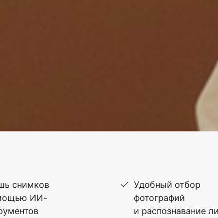
шь снимков
Удобный отбор
мощью ИИ-
фотографий
рументов
и распознавание л