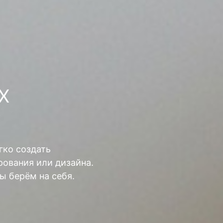
Х
гко создать
ования или дизайна.
ы берём на себя.