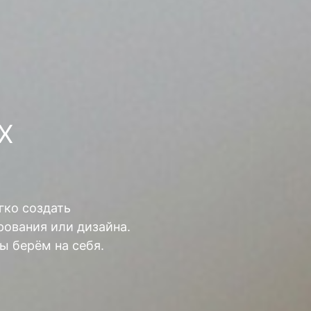
Х
гко создать
ования или дизайна.
ы берём на себя.