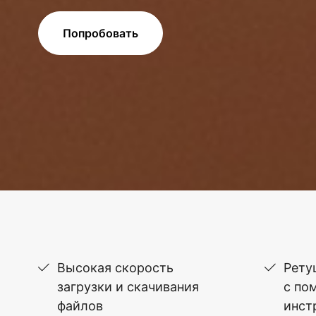
Попробовать
Высокая скорость
Рету
загрузки и скачивания
с по
файлов
инст