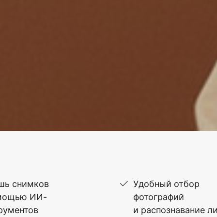
шь снимков
Удобный отбор
мощью ИИ-
фотографий
рументов
и распознавание л