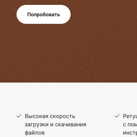
Попробовать
Высокая скорость
Рету
загрузки и скачивания
с по
файлов
инст