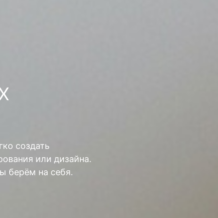
Х
гко создать
ования или дизайна.
ы берём на себя.