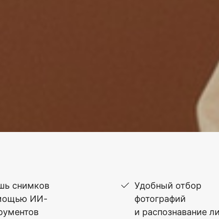
шь снимков
Удобный отбор
мощью ИИ-
фотографий
рументов
и распознавание л