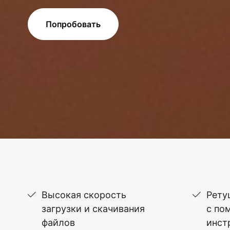
Попробовать
Высокая скорость
Рету
загрузки и скачивания
с по
файлов
инст