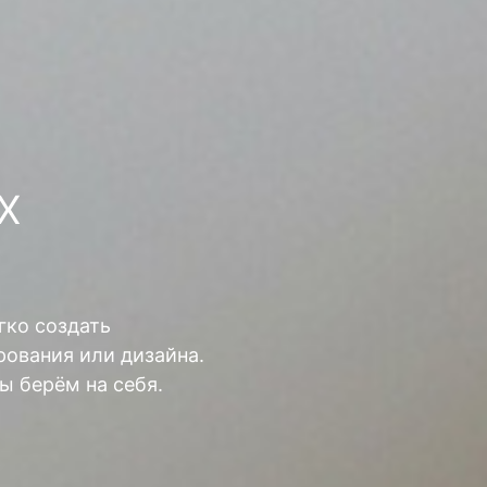
Х
гко создать
ования или дизайна.
ы берём на себя.