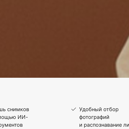
шь снимков
Удобный отбор
мощью ИИ-
фотографий
рументов
и распознавание л