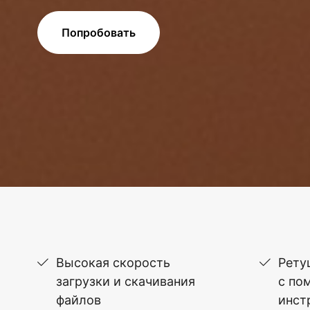
Попробовать
Высокая скорость
Рету
загрузки и скачивания
с по
файлов
инст