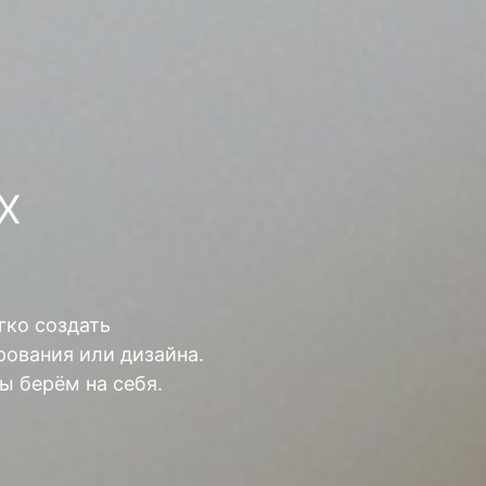
Х
гко создать
ования или дизайна.
ы берём на себя.