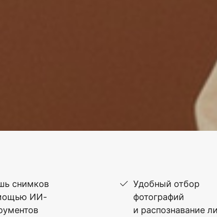
шь снимков
Удобный отбор
мощью ИИ-
фотографий
рументов
и распознавание л