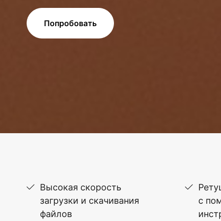
Попробовать
Высокая скорость
Рету
загрузки и скачивания
с по
файлов
инст