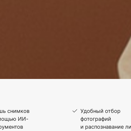
шь снимков
Удобный отбор
мощью ИИ-
фотографий
рументов
и распознавание л