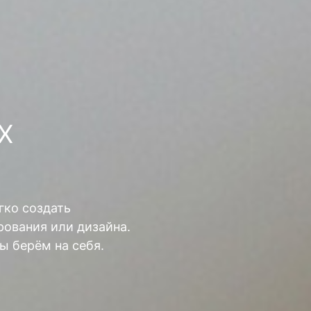
Х
гко создать
ования или дизайна.
ы берём на себя.