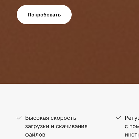
Попробовать
Высокая скорость
Рету
загрузки и скачивания
с по
файлов
инст