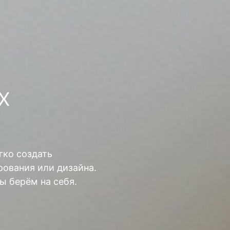
Х
гко создать
ования или дизайна.
ы берём на себя.