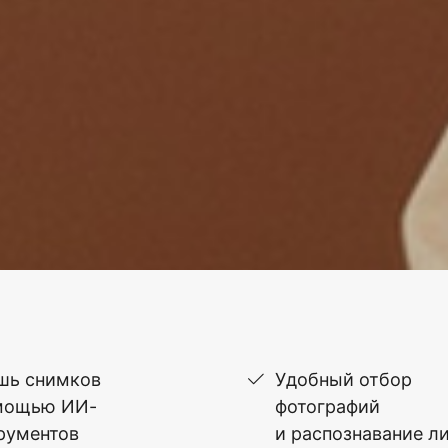
шь снимков
Удобный отбор
мощью ИИ-
фотографий
рументов
и распознавание л