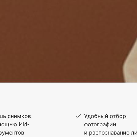
шь снимков
Удобный отбор
мощью ИИ-
фотографий
рументов
и распознавание л