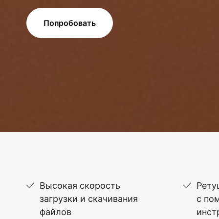
Попробовать
Высокая скорость
Рету
загрузки и скачивания
с по
файлов
инст