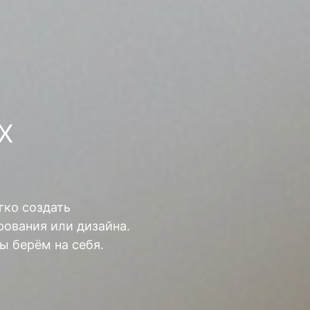
Х
гко создать
ования или дизайна.
ы берём на себя.