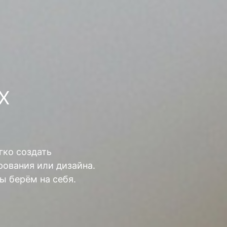
Х
гко создать
ования или дизайна.
ы берём на себя.