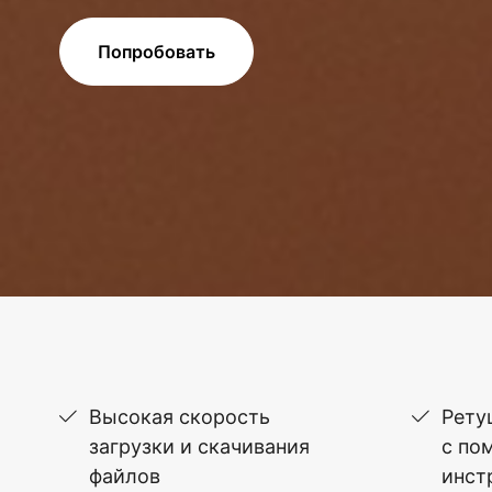
Попробовать
Высокая скорость
Рету
загрузки и скачивания
с по
файлов
инст