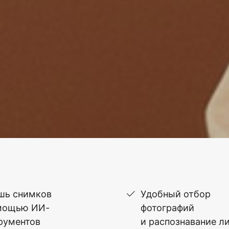
шь снимков
Удобный отбор
мощью ИИ-
фотографий
рументов
и распознавание л