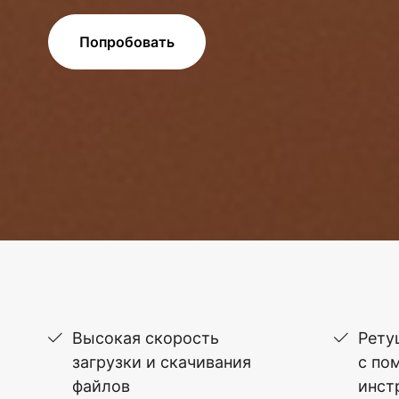
Попробовать
Высокая скорость
Рету
загрузки и скачивания
с по
файлов
инст