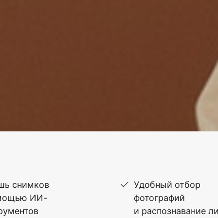
шь снимков
Удобный отбор
мощью ИИ-
фотографий
рументов
и распознавание л