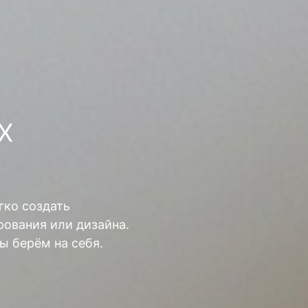
Х
гко создать
ования или дизайна.
ы берём на себя.