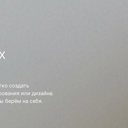
Х
гко создать
ования или дизайна.
ы берём на себя.