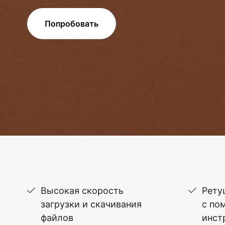
Попробовать
Высокая скорость
Рету
загрузки и скачивания
с по
файлов
инст