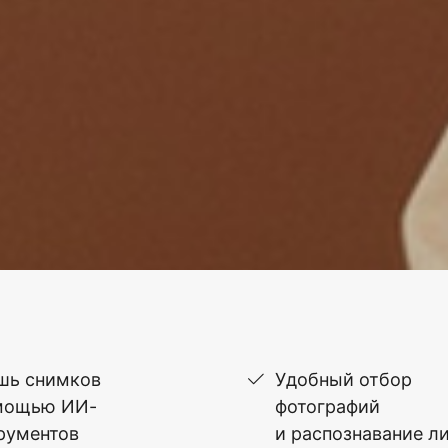
шь снимков
Удобный отбор
мощью ИИ-
фотографий
рументов
и распознавание л