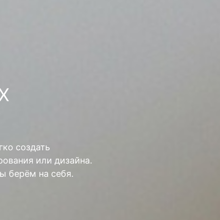
Х
гко создать
ования или дизайна.
ы берём на себя.